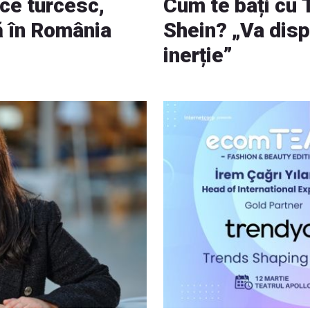
ce turcesc,
Cum te bați cu
ră în România
Shein? „Va disp
inerție”