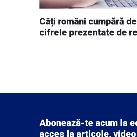
Câți români cumpără de
cifrele prezentate de re
Abonează-te acum la 
acces la articole, video 