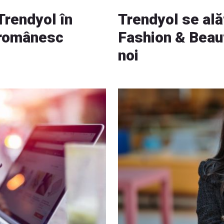
 Trendyol în
Trendyol se a
y românesc
Fashion & Beauty
noi