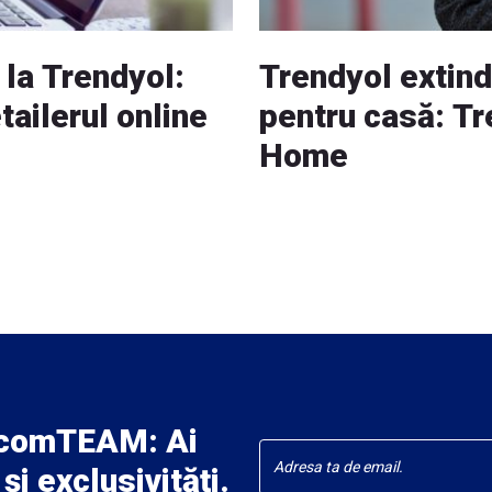
 la Trendyol:
Trendyol extin
tailerul online
pentru casă: Tr
Home
ecomTEAM: Ai
și exclusivități.