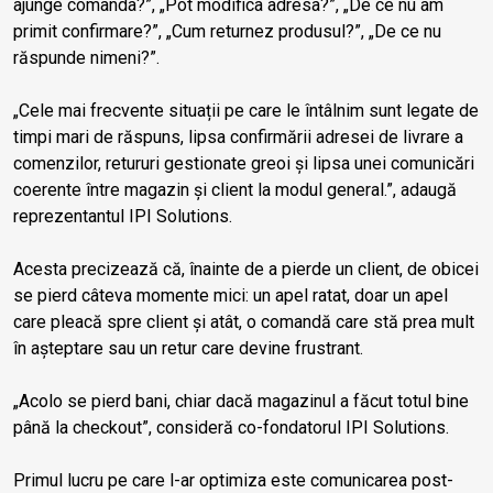
ajunge comanda?”, „Pot modifica adresa?”, „De ce nu am
primit confirmare?”, „Cum returnez produsul?”, „De ce nu
răspunde nimeni?”.
„Cele mai frecvente situații pe care le întâlnim sunt legate de
timpi mari de răspuns, lipsa confirmării adresei de livrare a
comenzilor, retururi gestionate greoi și lipsa unei comunicări
coerente între magazin și client la modul general.”, adaugă
reprezentantul IPI Solutions.
Acesta precizează că, înainte de a pierde un client, de obicei
se pierd câteva momente mici: un apel ratat, doar un apel
care pleacă spre client și atât, o comandă care stă prea mult
în așteptare sau un retur care devine frustrant.
„Acolo se pierd bani, chiar dacă magazinul a făcut totul bine
până la checkout”, consideră co-fondatorul IPI Solutions.
Primul lucru pe care l-ar optimiza este comunicarea post-