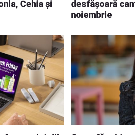
onia, Cehia și
desfășoară cam
noiembrie