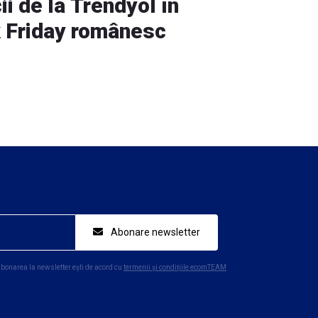
ii de la Trendyol în
k Friday românesc
Abonare newsletter
abonarea la newsletter ești de acord cu
termenii și condițiile ecomTEAM