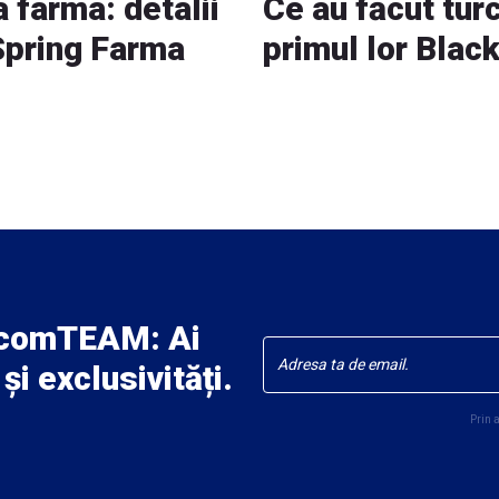
a farma: detalii
Ce au făcut turc
Spring Farma
primul lor Blac
ecomTEAM: Ai
și exclusivități.
Prin 