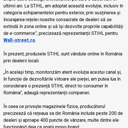
ultimii ani. La STIHL, am adoptat această evoluție, inclusiv în
categoria echipamentelor pentru exterior, prin susținerea și
încurajarea rețelei noastre consacrate de dealeri să se
extindă în zona online și să își dezvolte propriile capabilități
de e-commerce”, precizează reprezentanții STIHL pentru
Wall-street.ro
.
În prezent, produsele STIHL sunt vândute online în România
prin dealerii locali.
„În același timp, monitorizăm atent evoluția acestui canal și,
în funcție de dezvoltările viitoare ale pieței, am putea lua în
considerare o prezență STIHL direct-to-consumer în
România”, adaugă reprezentanții companiei.
În ceea ce privește magazinele fizice, producătorul
precizează că rețeaua sa din România include peste 200 de
dealeri și aproape 400 puncte de vânzare, multe dintre ele
funcționând deja ca spații mono-brand.