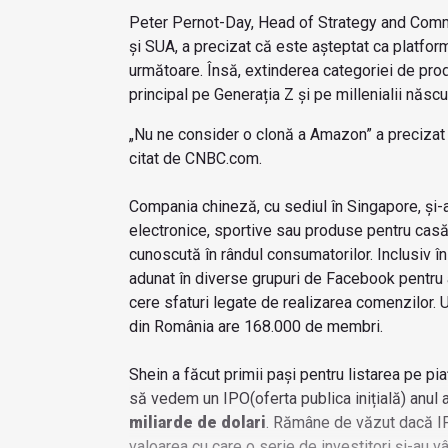
Peter Pernot-Day, Head of Strategy and Commun
și SUA, a precizat că este așteptat ca platfo
următoare. Însă, extinderea categoriei de prod
principal pe Generația Z și pe millenialii născ
„Nu ne consider o clonă a Amazon” a preciza
citat de CNBC.com.
Compania chineză, cu sediul în Singapore, și-
electronice, sportive sau produse pentru casă.
cunoscută în rândul consumatorilor. Inclusiv în
adunat în diverse grupuri de Facebook pentru
cere sfaturi legate de realizarea comenzilor. 
din România are 168.000 de membri.
Shein a făcut primii pași pentru listarea pe pi
să vedem un IPO(oferta publica inițială) anul a
miliarde de dolari
. Rămâne de văzut dacă IP
valoarea cu care o serie de investitori și-au 