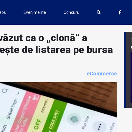
eos
Evenimente
Concurs
văzut ca o „clonă” a
ește de listarea pe bursa
eCommerce