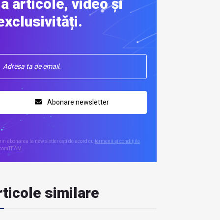
la articole, video și
exclusivități.
Abonare newsletter
rin abonarea la newsletter ești de acord cu
termenii și condițiile
comTEAM
ticole similare