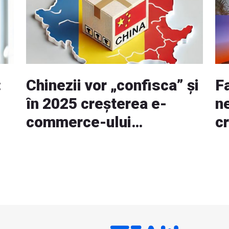
:
Chinezii vor „confisca” și
F
în 2025 creșterea e-
n
commerce-ului
cr
românesc