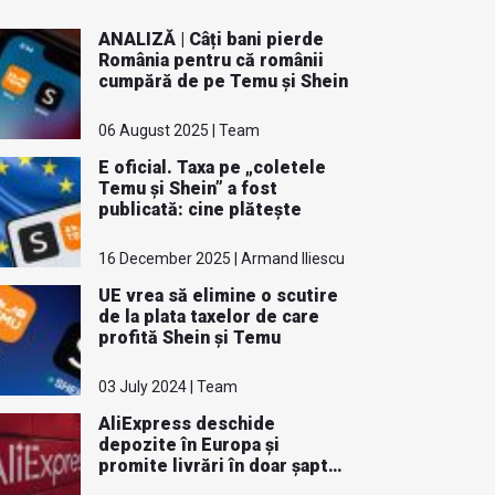
ANALIZĂ | Câți bani pierde
România pentru că românii
cumpără de pe Temu și Shein
06 August 2025 | Team
E oficial. Taxa pe „coletele
Temu și Shein” a fost
publicată: cine plătește
16 December 2025 | Armand Iliescu
UE vrea să elimine o scutire
de la plata taxelor de care
profită Shein și Temu
03 July 2024 | Team
AliExpress deschide
depozite în Europa și
promite livrări în doar șapte
zile