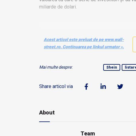
miliarde de dolari.
Acest articol este preluat de pe www.wall-
street.ro. Continuarea pe linkul urmator ».
Mai multe despre:
Shein
listar
Share articol via
About
Team