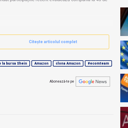
Citește articolul complet
e la bursa Shein
Amazon
clona Amazon
#ecomteam
Abonează-te pe