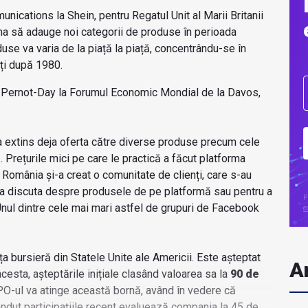
ications la Shein, pentru Regatul Unit al Marii Britanii
rma să adauge noi categorii de produse în perioada
use va varia de la piață la piață, concentrându-se în
uți după 1980.
t Pernot-Day la Forumul Economic Mondial de la Davos,
a extins deja oferta către diverse produse precum cele
 Prețurile mici pe care le practică a făcut platforma
 România și-a creat o comunitate de clienți, care s-au
 a discuta despre produsele de pe platformă sau pentru a
P
Unul dintre cele mai mari astfel de grupuri de Facebook
e
ața bursieră din Statele Unite ale Americii. Este așteptat
Ar
cesta, așteptările inițiale clasând valoarea sa la
90 de
O-ul va atinge această bornă, având în vedere că
vândut participațiile recent evaluează compania la 45 de