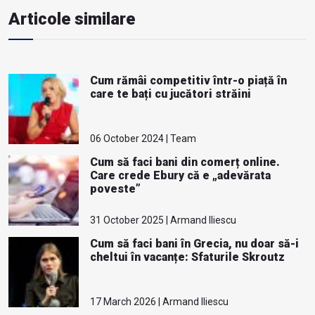
Articole similare
Cum rămâi competitiv într-o piață în
care te bați cu jucători străini
06 October 2024 | Team
Cum să faci bani din comerț online.
Care crede Ebury că e „adevărata
poveste”
31 October 2025 | Armand Iliescu
Cum să faci bani în Grecia, nu doar să-i
cheltui în vacanțe: Sfaturile Skroutz
17 March 2026 | Armand Iliescu