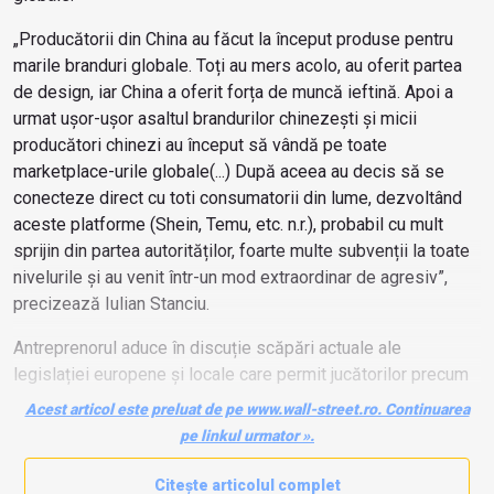
„Producătorii din China au făcut la început produse pentru
marile branduri globale. Toți au mers acolo, au oferit partea
de design, iar China a oferit forța de muncă ieftină. Apoi a
urmat ușor-ușor asaltul brandurilor chinezești și micii
producători chinezi au început să vândă pe toate
marketplace-urile globale(...) După aceea au decis să se
conecteze direct cu toti consumatorii din lume, dezvoltând
aceste platforme (Shein, Temu, etc. n.r.), probabil cu mult
sprijin din partea autorităților, foarte multe subvenții la toate
nivelurile și au venit într-un mod extraordinar de agresiv”,
precizează Iulian Stanciu.
Antreprenorul aduce în discuție scăpări actuale ale
legislației europene și locale care permit jucătorilor precum
Shein sau Temu să evite diverse obligații precum plata TVA
Acest articol este preluat de pe www.wall-street.ro. Continuarea
sau a taxelor vamale.
pe linkul urmator ».
Citește articolul complet