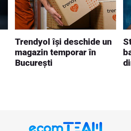
Trendyol își deschide un
S
magazin temporar în
ba
București
d