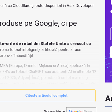
ună cu Cloudflare și este disponibil în Visa Developer
roduse pe Google, ci pe
te-urile de retail din Statele Unite a crescut cu
e au folosit inteligenţa artificială pentru a face
are s-a îmbunătățit.
EA (Europa, Orientul Mijlociu și Africa) apelează la
e: 34% au folosit ChatGPT sau asistenți AI în ultimele 12
P
e
Report 2025, Adyen]. Însă, pe măsură ce tot mai mulți
sumatorilor, comercianții se confruntă cu noi provocări:
Citește articolul complet
Ar
Abonează-te pe