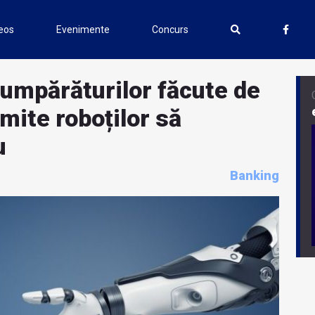
eos
Evenimente
Concurs
cumpărăturilor făcute de
mite roboților să
u
Banking