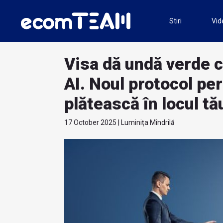
Stiri
Vid
Visa dă undă verde 
AI. Noul protocol per
plătească în locul tă
17 October 2025 | Luminița Mîndrilă