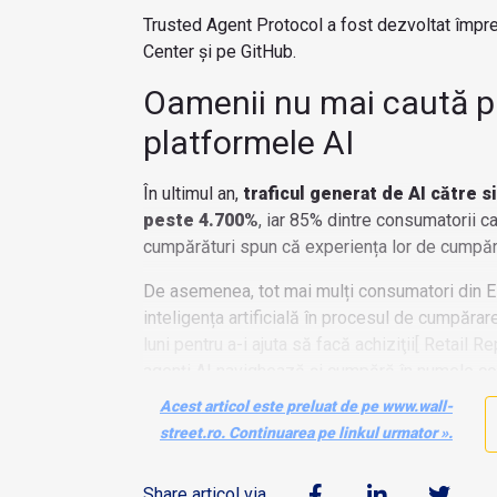
Trusted Agent Protocol a fost dezvoltat împre
Center și pe GitHub.
Oamenii nu mai caută p
platformele AI
În ultimul an,
traficul generat de AI către si
peste 4.700%
, iar 85% dintre consumatorii car
cumpărături spun că experiența lor de cumpăr
De asemenea, tot mai mulți consumatori din EM
inteligența artificială în procesul de cumpărar
luni pentru a-i ajuta să facă achiziţii[ Retail 
agenți AI navighează și cumpără în numele con
Acest articol este preluat de pe www.wall-
street.ro. Continuarea pe linkul urmator ».
Share articol via