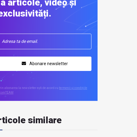
la articole, video și
exclusivități.
Abonare newsletter
rin abonarea la newsletter ești de acord cu
termenii și condițiile
comTEAM
ticole similare