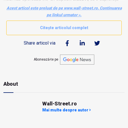
de
3.500 mp
, situat în parcul logistic
Logicor –
Acest articol este preluat de pe www.wall-street.ro. Continuarea
Pantelimon.
pe linkul urmator ».
Citește articolul complet
Share articol via
Abonează-te pe
About
Wall-Street.ro
Mai multe despre autor