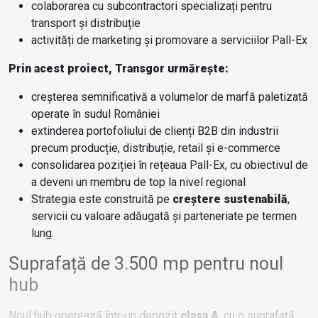
colaborarea cu subcontractori specializați pentru
transport și distribuție
activități de marketing și promovare a serviciilor Pall-Ex
Prin acest proiect, Transgor urmărește:
creșterea semnificativă a volumelor de marfă paletizată
operate în sudul României
extinderea portofoliului de clienți B2B din industrii
precum producție, distribuție, retail și e-commerce
consolidarea poziției în rețeaua Pall-Ex, cu obiectivul de
a deveni un membru de top la nivel regional
Strategia este construită pe
creștere sustenabilă
,
servicii cu valoare adăugată și parteneriate pe termen
lung.
Suprafață de 3.500 mp pentru noul
hub
Noul hub operează într-un depozit
clasa A
, cu o suprafață