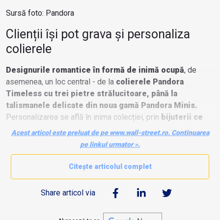
Sursă foto: Pandora
Clienții își pot grava și personaliza
colierele
Designurile romantice în formă de inimă ocupă
, de
asemenea, un loc central - de la
colierele Pandora
Timeless cu trei pietre strălucitoare, până la
talismanele delicate din noua gamă Pandora Minis.
Personalizarea se află în inima colecției, prin
bijuterii ce
pot fi gravate și personalizate cu mesaje, desene sau
Acest articol este preluat de pe www.wall-street.ro. Continuarea
fotografii.
pe linkul urmator ».
Citește articolul complet
Share articol via