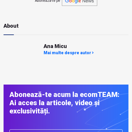
Abonează-te pe
About
Ana Micu
Mai multe despre autor
Abonează-te acum la ecomTEAM:
Ai acces la articole, video și
exclusivități.