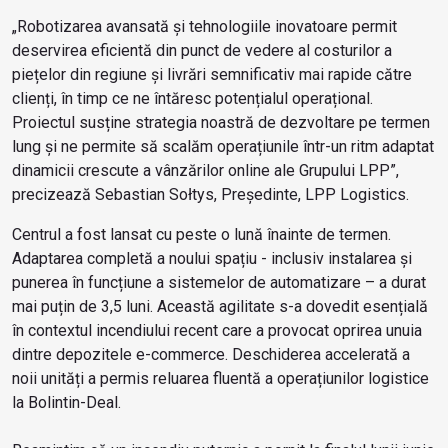
„Robotizarea avansată și tehnologiile inovatoare permit
deservirea eficientă din punct de vedere al costurilor a
piețelor din regiune și livrări semnificativ mai rapide către
clienți, în timp ce ne întăresc potențialul operațional.
Proiectul susține strategia noastră de dezvoltare pe termen
lung și ne permite să scalăm operațiunile într-un ritm adaptat
dinamicii crescute a vânzărilor online ale Grupului LPP”,
precizează Sebastian Sołtys, Președinte, LPP Logistics.
Centrul a fost lansat cu peste o lună înainte de termen.
Adaptarea completă a noului spațiu - inclusiv instalarea și
punerea în funcțiune a sistemelor de automatizare – a durat
mai puțin de 3,5 luni. Această agilitate s-a dovedit esențială
în contextul incendiului recent care a provocat oprirea unuia
dintre depozitele e-commerce. Deschiderea accelerată a
noii unități a permis reluarea fluentă a operațiunilor logistice
la Bolintin-Deal.