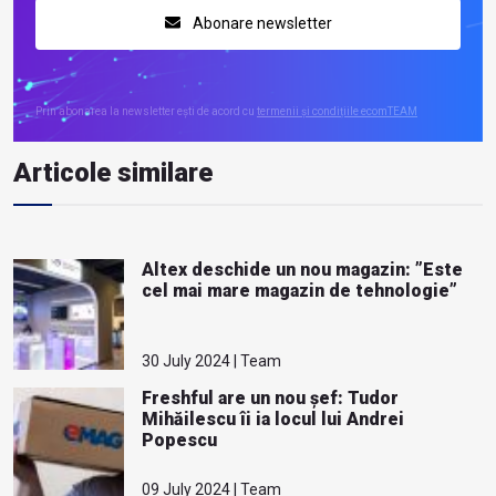
Abonare newsletter
Prin abonarea la newsletter ești de acord cu
termenii și condițiile ecomTEAM
Articole similare
Altex deschide un nou magazin: ”Este
cel mai mare magazin de tehnologie”
30 July 2024 | Team
Freshful are un nou șef: Tudor
Mihăilescu îi ia locul lui Andrei
Popescu
09 July 2024 | Team