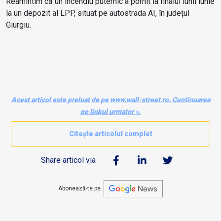
Reamintim că un incendiu puternic a pornit la finalul lunii iunie
la un depozit al LPP, situat pe autostrada AI, în județul
Giurgiu.
Acest articol este preluat de pe www.wall-street.ro. Continuarea
pe linkul urmator ».
Citește articolul complet
Share articol via
Abonează-te pe