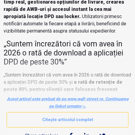
timp real, gestionarea opțiunilor de livrare, crearea
rapidă de AWB-uri și accesul instant la cea mai
apropiată locație DPD sau locker.
Utilizatorii primesc
notificări automate la fiecare etapă a livrării, beneficiind de
vizibilitate permanentă asupra statusului expedierilor.
„Suntem încrezători că vom avea în
2026 o rată de download a aplicației
DPD de peste 30%”
„Suntem încrezători că vom avea în 2026 o rată de download
a aplicației DPD de peste 30% și
o rată de retenție de
peste 80% pentru clienții care folosesc frecvent
serviciile de curierat”
, a declarat Adela Chiru, Marketing
Acest articol este preluat de pe www.wall-street.ro. Continuarea
Manager DPD.
pe linkul urmator ».
Citește articolul complet