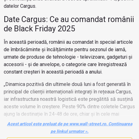
datelor Cargus.
Date Cargus: Ce au comandat românii
de Black Friday 2025
În această perioadă, românii au comandat în special articole
de îmbrăcăminte și încălțăminte pentru sezonul de iarnă,
urmate de produse de tehnologie - televizoare, gadgeturi și
accesorii - și de anvelope, o categorie care înregistrează
constant creșteri în această perioadă a anului.
„Dinamica pozitivă din ultimele două luni a fost generată în
principal de clienții internaționali integrați în rețeaua Cargus,
iar infrastructura noastră logistică este pregătită să susțină
aceste volume în creștere. Peste 90% dintre coletele Cargus
ajung la destinație în 24-48 de ore, chiar și în cele mai
aglomerate perioade”, subliniază
Belgin Bactali, CEO
Acest articol este preluat de pe www.wall-street.ro. Continuarea
Cargus
.
pe linkul urmator ».