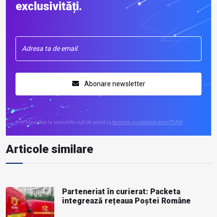
exclusivități.
Abonare newsletter
Prin abonarea la newsletter ești de acord cu
termenii și condițiile ecomTEAM
Articole similare
Parteneriat în curierat: Packeta
integrează rețeaua Poștei Române