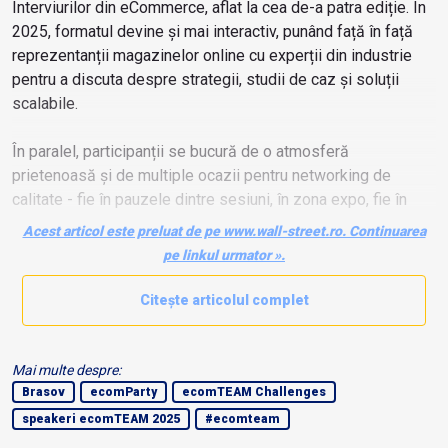
Interviurilor din eCommerce, aflat la cea de-a patra ediție. În
2025, formatul devine și mai interactiv, punând față în față
reprezentanții magazinelor online cu experții din industrie
pentru a discuta despre strategii, studii de caz și soluții
scalabile.
În paralel, participanții se bucură de o atmosferă
prietenoasă și de multiple ocazii pentru networking de
calitate - fie în pauzele dintre sesiuni, în zona expo, fie în
cadrul deja celebrei ecomPARTY, organizată pe 18
Acest articol este preluat de pe www.wall-street.ro. Continuarea
Septembrie, în seara primei zile.
pe linkul urmator ».
Citește articolul complet
Mai multe despre:
Brasov
ecomParty
ecomTEAM Challenges
speakeri ecomTEAM 2025
#ecomteam