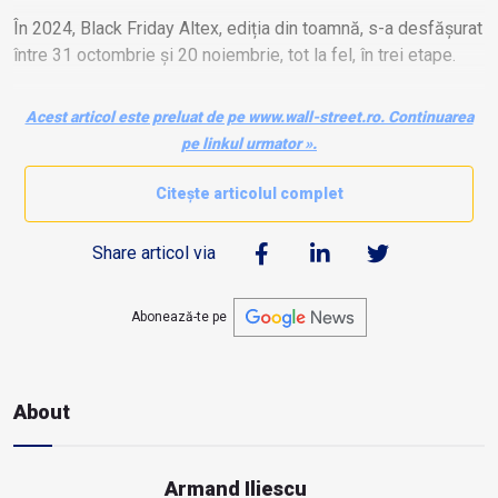
În 2024, Black Friday Altex, ediția din toamnă, s-a desfășurat
între 31 octombrie și 20 noiembrie, tot la fel, în trei etape.
Știre este în curs de actualizare. Urmăriți această pagină
Acest articol este preluat de pe www.wall-street.ro. Continuarea
pentru mai multe detalii.
pe linkul urmator ».
Citește articolul complet
Share articol via
Abonează-te pe
About
Armand Iliescu