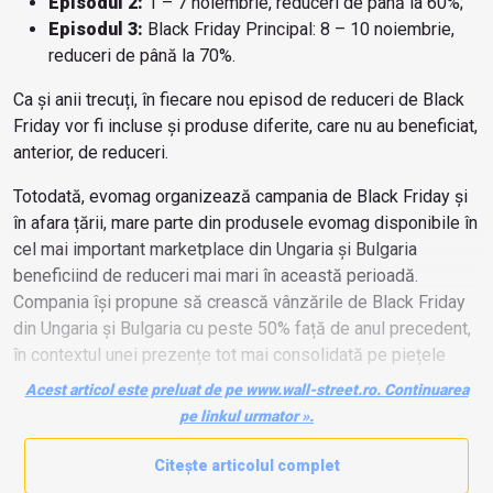
Episodul 2:
1 – 7 noiembrie, reduceri de până la 60%;
Episodul 3:
Black Friday Principal: 8 – 10 noiembrie,
reduceri de până la 70%.
Ca și anii trecuți, în fiecare nou episod de reduceri de Black
Friday vor fi incluse și produse diferite, care nu au beneficiat,
anterior, de reduceri.
Totodată, evomag organizează campania de Black Friday și
în afara țării, mare parte din produsele evomag disponibile în
cel mai important marketplace din Ungaria și Bulgaria
beneficiind de reduceri mai mari în această perioadă.
Compania își propune să crească vânzările de Black Friday
din Ungaria și Bulgaria cu peste 50% față de anul precedent,
în contextul unei prezențe tot mai consolidată pe piețele
respective. Programul și reducerile din aceste țări vor varia
Acest articol este preluat de pe www.wall-street.ro. Continuarea
în funcție de specificul fiecărei piețe.
pe linkul urmator ».
Citește articolul complet