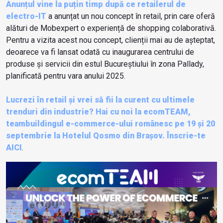
Anunțul vine la puțin timp după ce retailerul de
electro-IT
a anunțat un nou concept în retail, prin care oferă
alături de Mobexpert o experiență de shopping colaborativă.
Pentru a vizita acest nou concept, clienții mai au de așteptat,
deoarece va fi lansat odată cu inaugurarea centrului de
produse și servicii din estul Bucureștiului în zona Pallady,
planificată pentru vara anului 2025.
Lucrezi în retail și vrei să fii la curent cu ultimele
trenduri din industrie? Hai cu noi la ecomTEAM,
teambuildingul e-commerce-ului românesc pe 19 și 20
septembrie la Hotelul Qosmo din Brașov. Înscrie-te
AICI
.