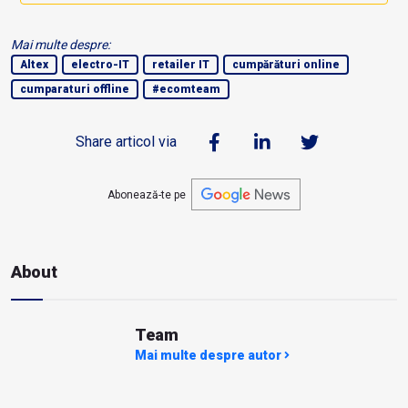
Mai multe despre:
Altex
electro-IT
retailer IT
cumpărături online
cumparaturi offline
#ecomteam
Share articol via
Abonează-te pe
About
Team
Mai multe despre autor