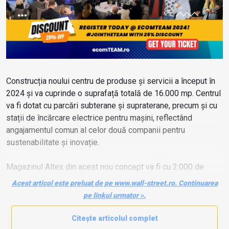
Construcția noului centru de produse și servicii a început în
2024 și va cuprinde o suprafață totală de 16.000 mp. Centrul
va fi dotat cu parcări subterane și supraterane, precum și cu
stații de încărcare electrice pentru mașini, reflectând
angajamentul comun al celor două companii pentru
sustenabilitate și inovație.
Magazinul Altex din acest nou concept va fi cu 2.000 de
metri pătrați mai mic decât cel menționat mai sus și descris
Acest articol este preluat de pe www.wall-street.ro. Continuarea
ca fiind cel mai mare magazin de tehnologie din România.
pe linkul urmator ».
Citește articolul complet